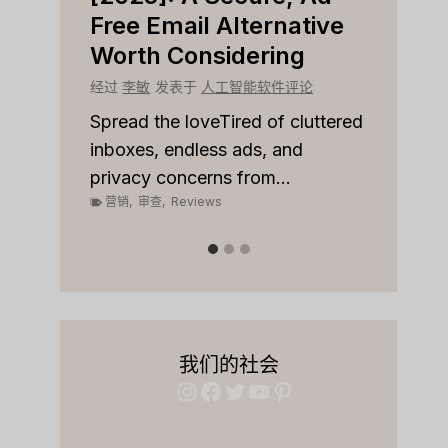
r
Free Email Alternative
Tool
Worth Considering
经过
李
论
经过
李敏
发表于
人工智能软件评论
Spread
on top
 to
Spread the loveTired of cluttered
or sale
inboxes, endless ads, and
营销
,
privacy concerns from...
营销
,
审查
,
Reviews
我们的社会
Instagram
Facebook
Twitter
YouTube
Pinterest