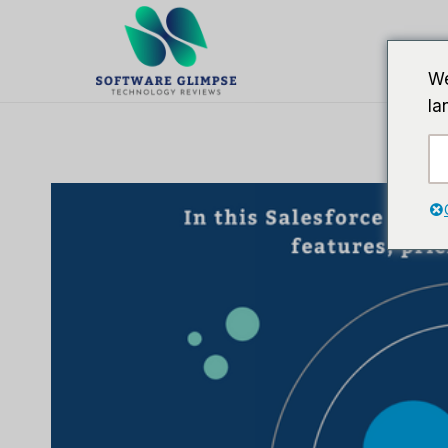
跳
到
内
We
容
la