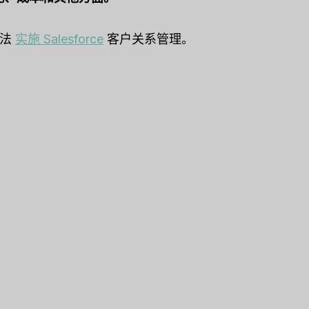
看法
实施 Salesforce
客户关系管理。
le CRM Review
Close CRM Review
: Is It The Right
[2025]: Is This Th