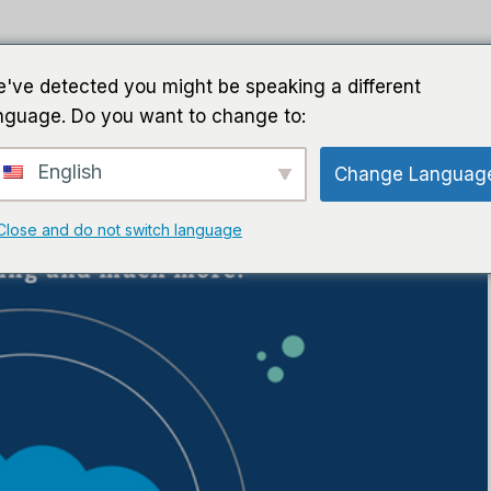
家
导游
软件
人工智能软件
've detected you might be speaking a different
nguage. Do you want to change to:
English
Change Languag
Close and do not switch language