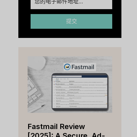
提交
Fastmail Review
Cap
e
[2025]: A Secure, Ad-
[202