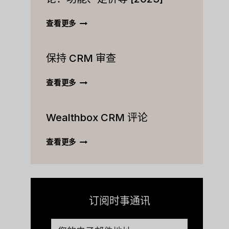
ACTIVECAMPAIGN
查看更多
CRM
终
保持 CRM 审查
极
评
论：
保
查看更多
功
持
能、
CRM
定
Wealthbox CRM 评论
审
价
查
等
WEALTHBOX
查看更多
[2023]
CRM
评
论
订阅时事通讯