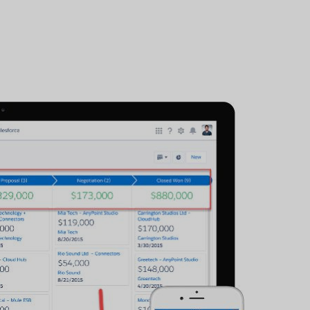
or Your Business?
Right Tool For You
Sales Team?
发表于
人工智能软件评论
经过
李敏
发表于
人工智能软件评
e loveStruggling to stay
 customer relationships
Spread the loveStruggling
.
keep your sales pipeline
,
Reviews
organized or your team...
营销
,
审查
,
Reviews