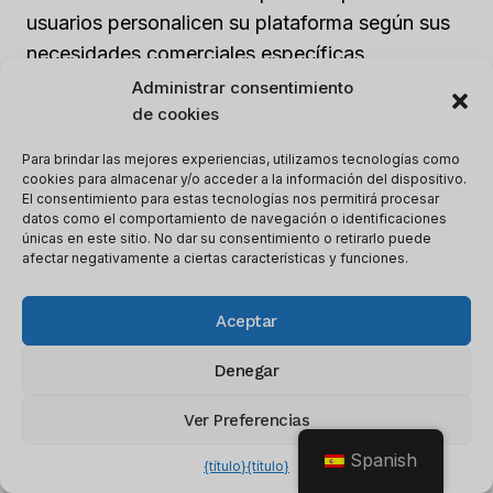
usuarios personalicen su plataforma según sus
necesidades comerciales específicas.
Administrar consentimiento
de cookies
Capacidades De Integración
Para brindar las mejores experiencias, utilizamos tecnologías como
Otra ventaja significativa de usar Salesforce
cookies para almacenar y/o acceder a la información del dispositivo.
como su
Software CRM para asesores
El consentimiento para estas tecnologías nos permitirá procesar
datos como el comportamiento de navegación o identificaciones
financieros
es su capacidad de integración con
únicas en este sitio. No dar su consentimiento o retirarlo puede
afectar negativamente a ciertas características y funciones.
otras herramientas.
Aceptar
Por ejemplo, se integra a la perfección con
Microsoft Outlook y Gmail, lo que facilita que
Denegar
los asesores administren sus comunicaciones
por correo electrónico desde la plataforma.
Ver Preferencias
Spanish
{título}
{título}
Además, también se integra con otras