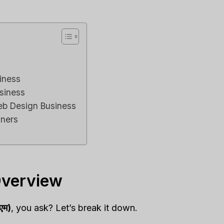
iness
siness
eb Design Business
gners
Overview
रएम)
, you ask? Let’s break it down.