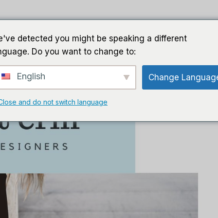
घर
गाइड
सॉफ़्टवेयर
एआई सॉफ्ट
've detected you might be speaking a different
nguage. Do you want to change to:
English
Change Languag
Close and do not switch language