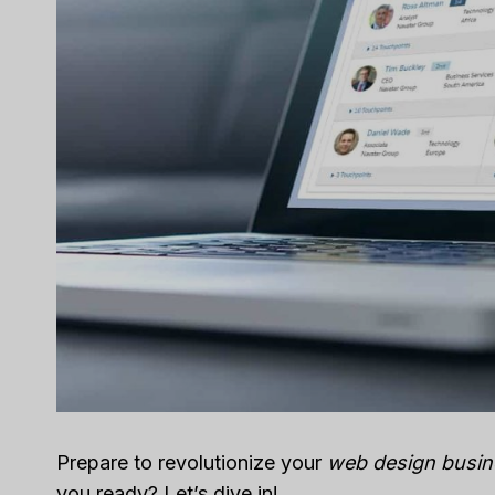
Capsu
[2025]
Tool F
द्वारा
ली एम
में प्रकाशित क
Spread th
on top of
or sales..
विपणन
,
समीक्
Prepare to revolutionize your
web design busin
you ready? Let’s dive in!