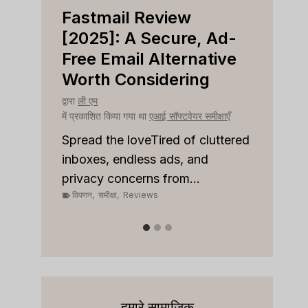
Fastmail Review
Cap
e
[2025]: A Secure, Ad-
[202
r
Free Email Alternative
Tool
Worth Considering
द्वारा
ली ए
में प्रका
द्वारा
ली एम
क्षाएँ
में प्रकाशित किया गया था
एआई सॉफ्टवेयर समीक्षाएँ
Spread
on top
 to
Spread the loveTired of cluttered
or sale
inboxes, endless ads, and
विपणन
,
privacy concerns from...
विपणन
,
समीक्षा
,
Reviews
हमारे सामाजिक