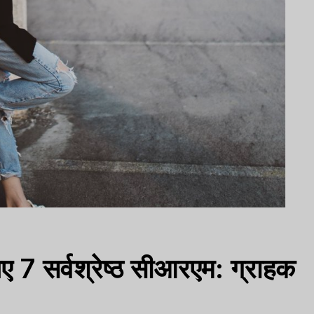
िए 7 सर्वश्रेष्ठ सीआरएम: ग्राहक