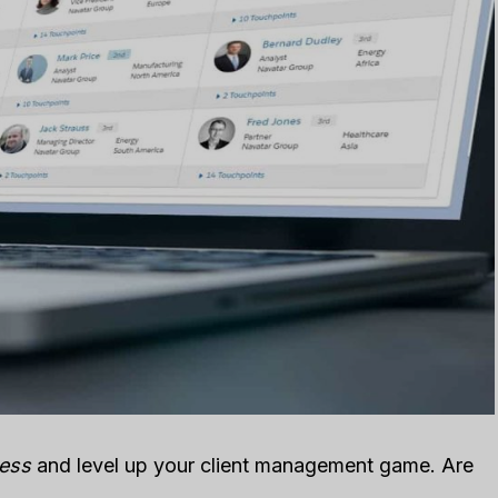
le CRM Review
Close CRM Review
: Is It The Right
[2025]: Is This Th
or Your Business?
Right Tool For You
Sales Team?
िया गया था
एआई सॉफ्टवेयर समीक्षाएँ
द्वारा
ली एम
में प्रकाशित किया गया था
एआई सॉफ्टवेयर समी
e loveStruggling to stay
 customer relationships
Spread the loveStruggling
.
keep your sales pipeline
षा
,
Reviews
organized or your team...
विपणन
,
समीक्षा
,
Reviews
ess
and level up your client management game. Are