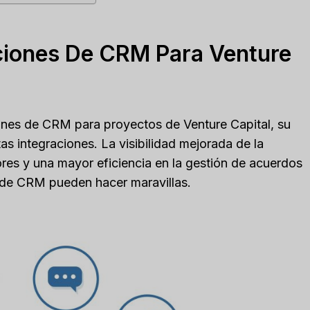
aciones De CRM Para Venture
iones de CRM para proyectos de Venture Capital, su
le CRM Review
Close CRM Review
tas integraciones. La visibilidad mejorada de la
: Is It The Right
[2025]: Is This Th
ores y una mayor eficiencia en la gestión de acuerdos
or Your Business?
Right Tool For You
s de CRM pueden hacer maravillas.
Sales Team?
 en
Reseñas de software de IA
Por
lee m
Publicado en
Reseñas de softwa
e loveStruggling to stay
 customer relationships
Spread the loveStruggling
.
keep your sales pipeline
,
revisar
,
Reviews
organized or your team...