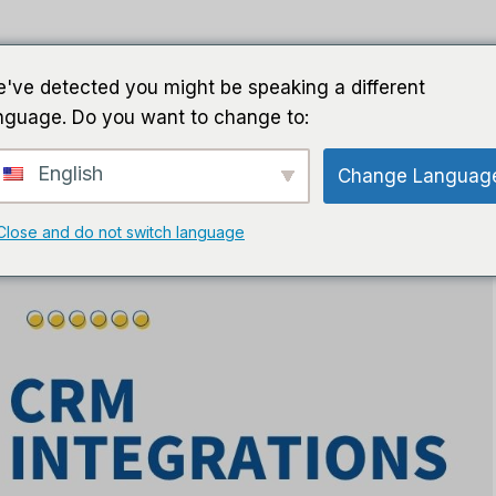
gar
Guías
Software
Software de IA
've detected you might be speaking a different
nguage. Do you want to change to:
English
Change Languag
Close and do not switch language