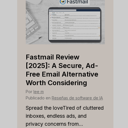
Fastmail Review
Cap
e
[2025]: A Secure, Ad-
[202
r
Free Email Alternative
Tool
Worth Considering
Por
lee
Public
Por
lee m
re de IA
Publicado en
Reseñas de software de IA
Spread
on top
 to
Spread the loveTired of cluttered
or sale
inboxes, endless ads, and
marke
privacy concerns from...