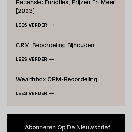
Recensie: Functies, Prijzen En Meer
[2023]
DE
LEES VERDER
ULTIEME
ACTIVECAMPAIGN
CRM-Beoordeling Bijhouden
CRM-
RECENSIE:
FUNCTIES,
CRM-
LEES VERDER
PRIJZEN
BEOORDELING
EN
BIJHOUDEN
MEER
Wealthbox CRM-Beoordeling
[2023]
WEALTHBOX
LEES VERDER
CRM-
BEOORDELING
Abonneren Op De Nieuwsbrief