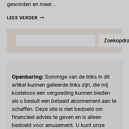
geworden en meer...
DE
LEES VERDER
7
BESTE
CRM-
Zoeken
Zoekopdra
SYSTEMEN
VOOR
INVESTOR
RELATIONS
IN
2023:
Openbaring:
Sommige van de links in dit
EEN
artikel kunnen gelieerde links zijn, die mij
DIEPGAANDE
kosteloos een vergoeding kunnen bieden
VERGELIJKING
als u besluit een betaald abonnement aan te
schaffen. Deze site is niet bedoeld om
financieel advies te geven en is alleen
bedoeld voor amusement. U kunt onze