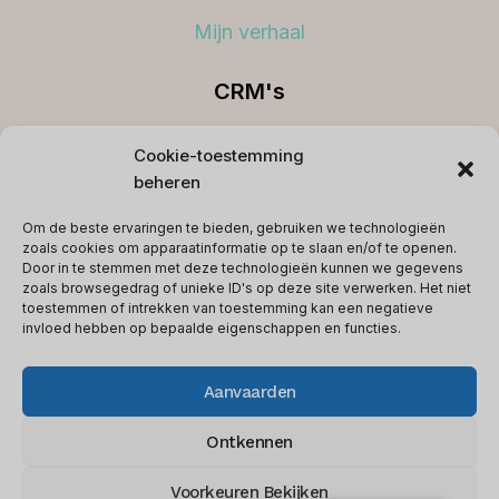
Mijn verhaal
CRM's
Beste CRM's
Cookie-toestemming
beheren
Koppelingen
Om de beste ervaringen te bieden, gebruiken we technologieën
Voorwaarden
zoals cookies om apparaatinformatie op te slaan en/of te openen.
Door in te stemmen met deze technologieën kunnen we gegevens
Privacybeleid
zoals browsegedrag of unieke ID's op deze site verwerken. Het niet
toestemmen of intrekken van toestemming kan een negatieve
Contact
invloed hebben op bepaalde eigenschappen en functies.
Aanvaarden
© 2026 softwareglimpse.com - WordPress-
Ontkennen
thema door
Kadence WP
Voorkeuren Bekijken