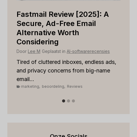
Is
Fastmail Review [2025]: A
C
r
Secure, Ad-Free Email
Is
Alternative Worth
B
Considering
Do
Door
Lee M
Geplaatst in
AI-softwarerecensies
St
rel
Tired of cluttered inboxes, endless ads,
m
and privacy concerns from big-name
email...
marketing
,
beoordeling
,
Reviews
Onze Socials