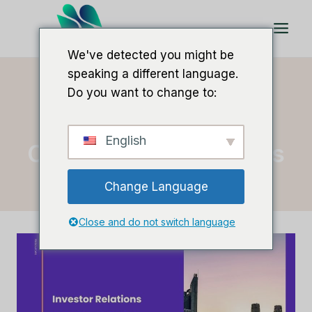
Doorgaan
naar
artikel
We've detected you might be
speaking a different language.
Do you want to change to:
Thuis
/
crm investor relations
English
Crm Investor Relations
Change Language
Close and do not switch language