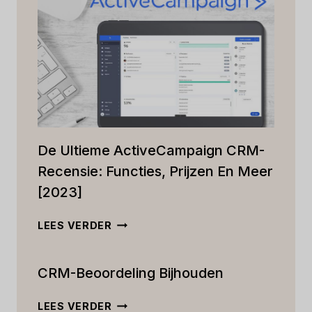
De Ultieme ActiveCampaign CRM-
Recensie: Functies, Prijzen En Meer
[2023]
DE
LEES VERDER
ULTIEME
ACTIVECAMPAIGN
CRM-Beoordeling Bijhouden
CRM-
RECENSIE:
FUNCTIES,
CRM-
LEES VERDER