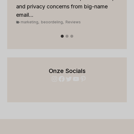
m
and privacy concerns from big-name
email...
marketing
,
beoordeling
,
Reviews
Onze Socials
Instagram
Facebook
Twitter
YouTube
Pinterest