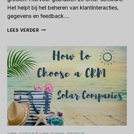
Het helpt bij het beheren van klantinteracties,
gegevens en feedback….
HOE
LEES VERDER
U
EEN
CRM
VOOR
HOTELS
KIEST
IN
2023
CRM-GIDSEN
|
CRM ZONNE-ENERGIE