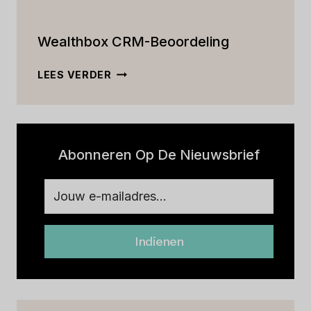
PRIJZEN
BEOORDELING
EN
BIJHOUDEN
MEER
Wealthbox CRM-Beoordeling
[2023]
WEALTHBOX
LEES VERDER
CRM-
BEOORDELING
Abonneren Op De Nieuwsbrief
Indienen