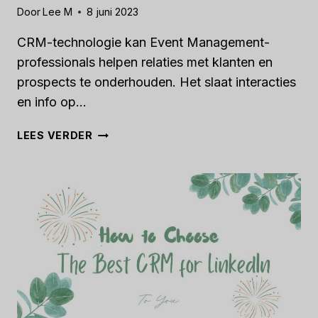
Door
Lee M
8 juni 2023
CRM-technologie kan Event Management-
professionals helpen relaties met klanten en
prospects te onderhouden. Het slaat interacties
en info op...
HOE
LEES VERDER
U
DE
BESTE
CRM
VOOR
EVENEMENTENBEHEER
KIEST