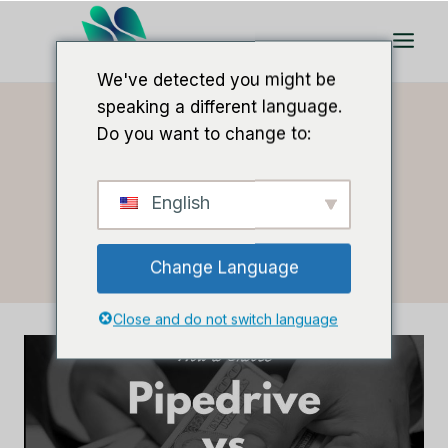
Doorgaan
naar
artikel
We've detected you might be
speaking a different language.
Do you want to change to:
Thuis
/
CRM Hoe te kiezen
English
CRM Hoe Te Kiezen
Change Language
Close and do not switch language