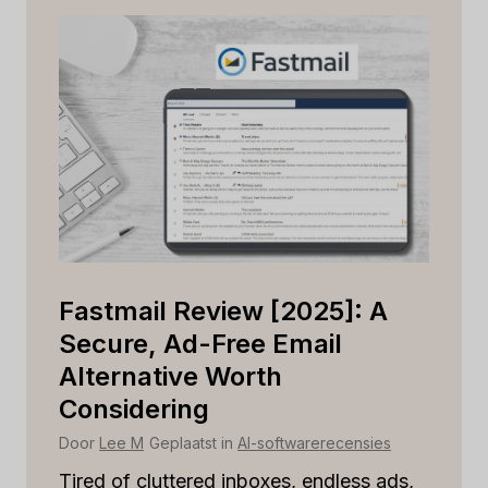
Is
Fastmail Review [2025]: A
C
r
Secure, Ad-Free Email
Is
Alternative Worth
B
Considering
Do
Door
Lee M
Geplaatst in
AI-softwarerecensies
St
rel
Tired of cluttered inboxes, endless ads,