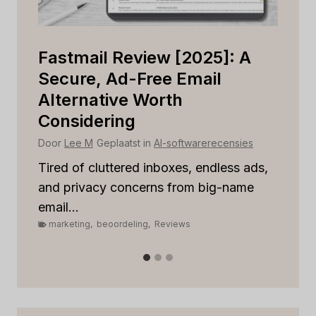
Is
Fastmail Review [2025]: A
C
r
Secure, Ad-Free Email
Is
Alternative Worth
B
Considering
Do
Door
Lee M
Geplaatst in
AI-softwarerecensies
St
rel
Tired of cluttered inboxes, endless ads,
m
and privacy concerns from big-name
email...
marketing
,
beoordeling
,
Reviews