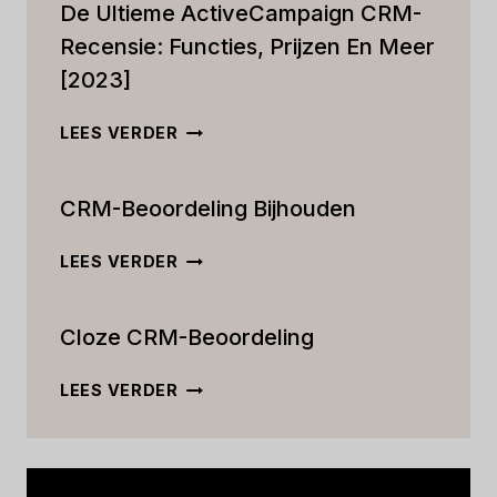
De Ultieme ActiveCampaign CRM-
Recensie: Functies, Prijzen En Meer
[2023]
DE
LEES VERDER
ULTIEME
ACTIVECAMPAIGN
CRM-Beoordeling Bijhouden
CRM-
RECENSIE:
FUNCTIES,
CRM-
LEES VERDER
PRIJZEN
BEOORDELING
EN
BIJHOUDEN
MEER
Cloze CRM-Beoordeling
[2023]
CLOZE
LEES VERDER
CRM-
BEOORDELING