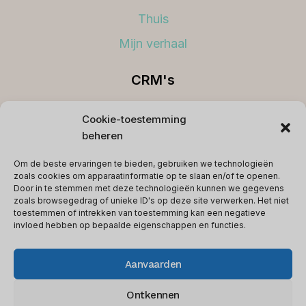
Thuis
Mijn verhaal
CRM's
Beste CRM's
Cookie-toestemming
beheren
Koppelingen
Om de beste ervaringen te bieden, gebruiken we technologieën
Voorwaarden
zoals cookies om apparaatinformatie op te slaan en/of te openen.
Door in te stemmen met deze technologieën kunnen we gegevens
Privacybeleid
zoals browsegedrag of unieke ID's op deze site verwerken. Het niet
toestemmen of intrekken van toestemming kan een negatieve
Contact
invloed hebben op bepaalde eigenschappen en functies.
Aanvaarden
© 2026 softwareglimpse.com - WordPress-
Ontkennen