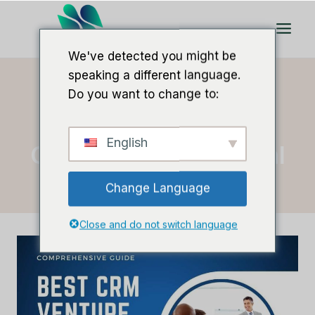
Doorgaan
naar
artikel
We've detected you might be
speaking a different language.
Do you want to change to:
Thuis
/
crm voor durfkapitaal
English
Crm Voor Durfkapitaal
Change Language
Close and do not switch language