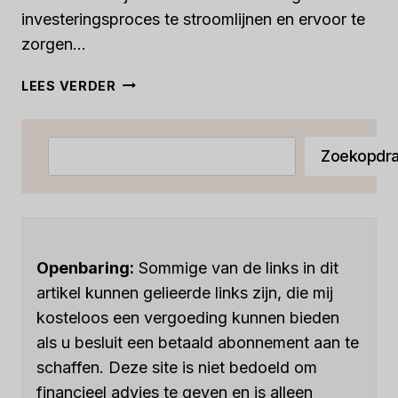
investeringsproces te stroomlijnen en ervoor te
zorgen...
6
LEES VERDER
BESTE
CRM
VOOR
Zoeken
Zoekopdra
DURFKAPITAAL
IN
2023:
TOPOPLOSSINGEN
VOOR
HET
Openbaring:
Sommige van de links in dit
STROOMLIJNEN
artikel kunnen gelieerde links zijn, die mij
VAN
kosteloos een vergoeding kunnen bieden
UW
als u besluit een betaald abonnement aan te
INVESTERINGSPROCES
schaffen. Deze site is niet bedoeld om
financieel advies te geven en is alleen