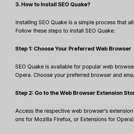
3. How to Install SEO Quake?
Capsule C
[2025]: Is 
Installing SEO Quake is a simple process that allo
Tool For Y
Follow these steps to install SEO Quake:
द्वारा
ली एम
में प्रकाशित किया गया थ
Step 1: Choose Your Preferred Web Browser
Spread the lov
on top of cust
SEO Quake is available for popular web browse
or sales...
Opera. Choose your preferred browser and ensur
विपणन
,
समीक्षा
,
Revi
Step 2: Go to the Web Browser Extension Sto
Access the respective web browser’s extensio
ons for Mozilla Firefox, or Extensions for Opera