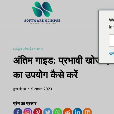
इसे
छोड़कर
सामग्री
We
पर
la
बढ़ने
के
लिए
एसईओ सॉफ्टवेयर गाइड
अंतिम गाइड: प्रभावी खोज इ
का उपयोग कैसे करें
द्वारा
ली एम
9 अगस्त 2023
प्रेम का प्रसार