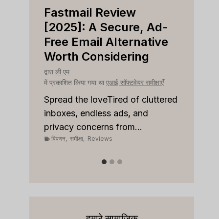
Fastmail Review
Capsule
[2025]: A Secure, Ad-
[2025]: I
Free Email Alternative
Tool For
Worth Considering
द्वारा
ली एम
में प्रकाशित किया 
द्वारा
ली एम
में प्रकाशित किया गया था
एआई सॉफ्टवेयर समीक्षाएँ
Spread the 
on top of c
Spread the loveTired of cluttered
or sales...
inboxes, endless ads, and
विपणन
,
समीक्षा
,
R
privacy concerns from...
विपणन
,
समीक्षा
,
Reviews
हमारे सामाजिक