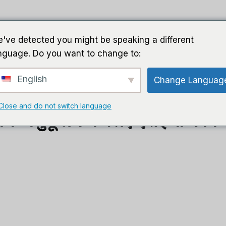
घर
गाइड
सॉफ़्टवेयर
एआई सॉफ्ट
've detected you might be speaking a different
nguage. Do you want to change to:
English
Change Languag
Close and do not switch language
ंजन अनुकूलन के लिए एसईओ क्वेक