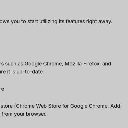
RM Review
Close CRM Review
It The Right
[2025]: Is This The
ws you to start utilizing its features right away.
our Business?
Right Tool For Your
Sales Team?
ा
एआई सॉफ्टवेयर समीक्षाएँ
द्वारा
ली एम
में प्रकाशित किया गया था
एआई सॉफ्टवेयर समीक्षाएँ
eStruggling to stay
omer relationships
Spread the loveStruggling to
rs such as Google Chrome, Mozilla Firefox, and
keep your sales pipeline
e it is up-to-date.
ews
organized or your team...
विपणन
,
समीक्षा
,
Reviews
re
n store (Chrome Web Store for Google Chrome, Add-
) from your browser.