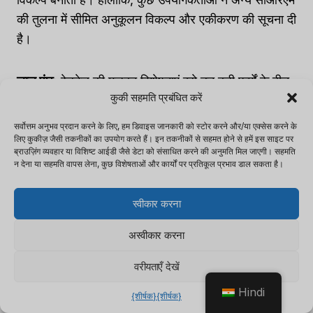
की तुलना में सीमित अनुकूलन विकल्प और एकीकरण की सूचना दी
है।
लाल पूंछ
: रेडटेल की मजबूत विशेषताएं इसे उन बड़ी फर्मों के बीच
कुकी सहमति प्रबंधित करें
लोकप्रिय पसंद बनाती हैं जिन्हें उन्नत रिपोर्टिंग और अनुपालन
ट्रैकिंग क्षमताओं की आवश्यकता होती है। हालाँकि, इसकी उच्च
सर्वोत्तम अनुभव प्रदान करने के लिए, हम डिवाइस जानकारी को स्टोर करने और/या एक्सेस करने के
कीमत बिंदु छोटी फर्मों के लिए संभव नहीं हो सकती है।
लिए कुकीज़ जैसी तकनीकों का उपयोग करते हैं। इन तकनीकों से सहमत होने से हमें इस साइट पर
ब्राउज़िंग व्यवहार या विशिष्ट आईडी जैसे डेटा को संसाधित करने की अनुमति मिल जाएगी। सहमति
न देना या सहमति वापस लेना, कुछ विशेषताओं और कार्यों पर प्रतिकूल प्रभाव डाल सकता है।
बिक्री बल
: सेल्सफोर्स की स्केलेबिलिटी और कस्टमिज़ेबिलिटी
फीचर्स इसे अलग-अलग जरूरतों वाले वित्तीय सलाहकारों के लिए
स्वीकार करना
एक बहुमुखी विकल्प बनाती हैं। हालाँकि, इसकी जटिलता को
अस्वीकार करना
इसकी सभी विशेषताओं का पूर्ण उपयोग करने के लिए अधिक
प्रशिक्षण या तकनीकी विशेषज्ञता की आवश्यकता हो सकती है।
वरीयताएँ देखें
Hindi
{शीर्षक}
{शीर्षक}
जोड़तोड़
: Junxure का ऑन-प्रिमाइसेस समाधान डेटा सुरक्षा