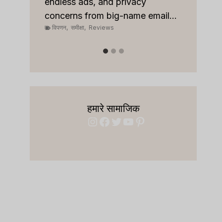
pipeli
r team
endless ads, and privacy
विपणन
,
concerns from big-name email...
विपणन
,
समीक्षा
,
Reviews
हमारे सामाजिक
Instagram
Facebook
Twitter
YouTube
Pinterest