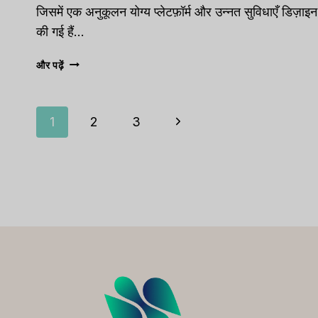
जिसमें एक अनुकूलन योग्य प्लेटफ़ॉर्म और उन्नत सुविधाएँ डिज़ाइन
की गई हैं…
ऐप्टिवो
और पढ़ें
सीआरएम
समीक्षा
पेज
अगला
1
2
3
पृष्ठ
नेविगेशन