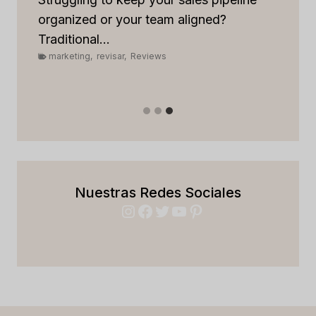
...
organized or your team aligned?
Ti
Traditional...
an
marketing
,
revisar
,
Reviews
ema
m
Nuestras Redes Sociales
Instagram
Facebook
Twitter
YouTube
Pinterest