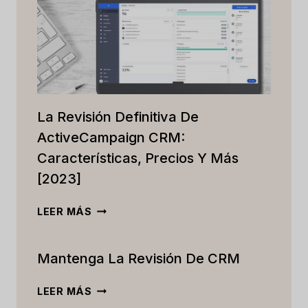
La Revisión Definitiva De
ActiveCampaign CRM:
Características, Precios Y Más
[2023]
LA
LEER MÁS
REVISIÓN
DEFINITIVA
Mantenga La Revisión De CRM
DE
ACTIVECAMPAIGN
CRM:
MANTENGA
LEER MÁS
CARACTERÍSTICAS,
LA