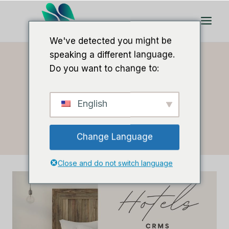
Saltar
al
Contenido
We've detected you might be
speaking a different language.
Do you want to change to:
Inicio
/
Precios de CRM
English
Precios De CRM
Change Language
Close and do not switch language