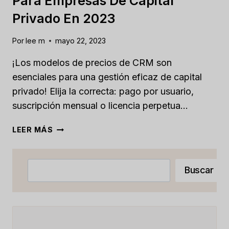
Para Empresas De Capital
Privado En 2023
Por
lee m
mayo 22, 2023
¡Los modelos de precios de CRM son
esenciales para una gestión eficaz de capital
privado! Elija la correcta: pago por usuario,
suscripción mensual o licencia perpetua...
MODELOS
LEER MÁS
DE
PRECIOS
DE
Buscar
Buscar
CRM
PARA
EMPRESAS
DE
CAPITAL