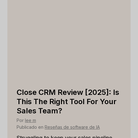
]:
Close CRM Review [2025]: Is
F
r
This The Right Tool For Your
S
Sales Team?
A
C
Por
lee m
Publicado en
Reseñas de software de IA
Po
Pub
Struggling to keep your sales pipeline