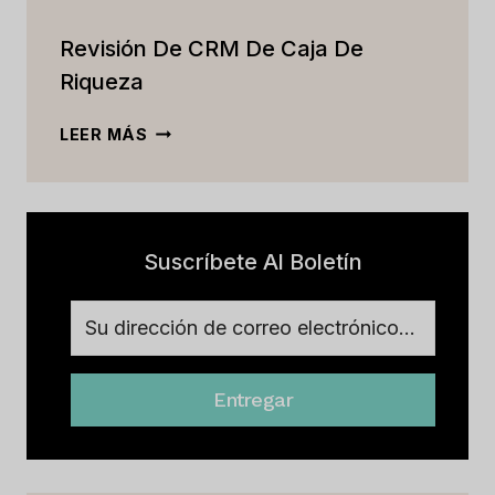
PRECIOS
REVISIÓN
Y
Revisión De CRM De Caja De
DE
MÁS
CRM
Riqueza
[2023]
REVISIÓN
LEER MÁS
DE
CRM
DE
CAJA
DE
Suscríbete Al Boletín
RIQUEZA
Entregar