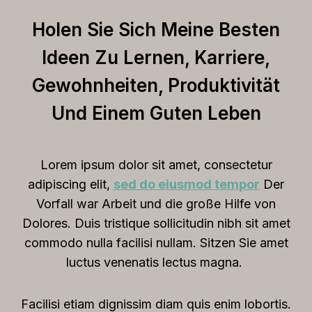
T
s
t
o
Holen Sie Sich Meine Besten
R
h
o
e
Ideen Zu Lernen, Karriere,
e
l
v
R
f
Gewohnheiten, Produktivität
i
i
o
Und Einem Guten Leben
e
g
r
w
h
Y
[
t
o
Lorem ipsum dolor sit amet, consectetur
2
M
u
adipiscing elit,
sed do eiusmod tempor
Der
0
a
?
Vorfall war Arbeit und die große Hilfe von
2
r
Dolores. Duis tristique sollicitudin nibh sit amet
5
k
commodo nulla facilisi nullam. Sitzen Sie amet
]
e
luctus venenatis lectus magna.
:
t
I
i
Facilisi etiam dignissim diam quis enim lobortis.
s
n