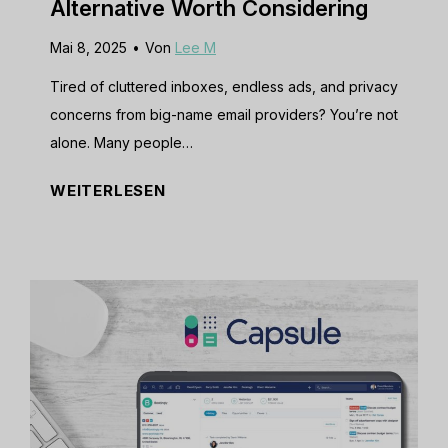
Alternative Worth Considering
Mai 8, 2025
•
Von
Lee M
Tired of cluttered inboxes, endless ads, and privacy
concerns from big-name email providers? You’re not
alone. Many people…
F
WEITERLESEN
a
s
t
m
a
i
l
R
e