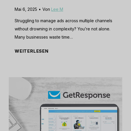
]
Y
Mai 6, 2025
•
Von
Lee M
:
o
I
u
Struggling to manage ads across multiple channels
s
r
without drowning in complexity? You’re not alone.
T
S
Many businesses waste time…
h
a
A
WEITERLESEN
i
l
d
s
e
r
t
s
i
h
T
e
e
e
l
S
a
R
o
m
e
c
?
v
i
i
a