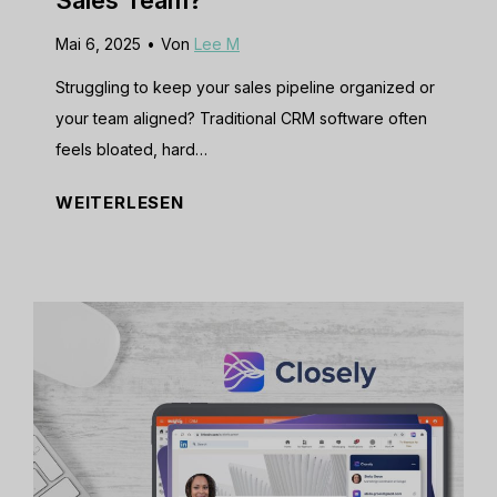
0
l
Mai 6, 2025
•
Von
Lee M
2
t
5
e
Struggling to keep your sales pipeline organized or
]
r
your team aligned? Traditional CRM software often
:
n
feels bloated, hard…
I
a
C
WEITERLESEN
s
t
l
I
i
o
t
v
s
t
e
e
h
W
C
e
o
R
R
r
M
i
t
R
g
h
e
h
C