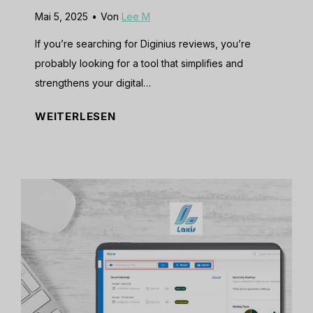
2
P
i
Mai 5, 2025
•
Von
Lee M
0
l
t
2
a
If you’re searching for Diginius reviews, you’re
i
5
t
probably looking for a tool that simplifies and
n
]
f
strengthens your digital…
g
:
o
F
D
WEITERLESEN
I
r
o
i
s
m
r
g
I
f
?
i
t
o
n
t
r
i
h
Y
u
e
o
s
R
u
R
i
?
e
g
v