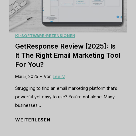
e
l
w
M
[
e
2
d
0
KI-SOFTWARE-REZENSIONEN
i
2
GetResponse Review [2025]: Is
a
5
M
It The Right Email Marketing Tool
]
a
For You?
:
n
Mai 5, 2025
•
Von
Lee M
I
a
s
g
Struggling to find an email marketing platform that’s
T
e
powerful yet easy to use? You’re not alone. Many
h
m
businesses…
i
e
G
WEITERLESEN
s
n
e
t
t