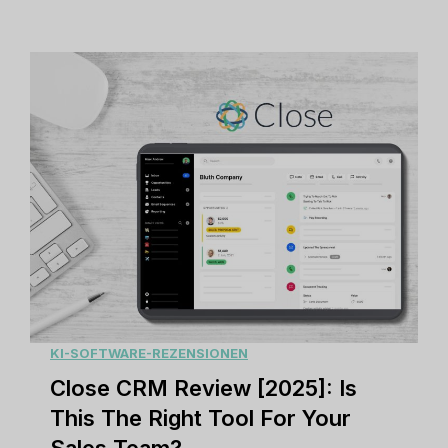
p
r
s
e
u
,
l
A
e
d
C
-
R
F
M
r
R
e
e
e
v
E
i
m
e
KI-SOFTWARE-REZENSIONEN
a
w
Close CRM Review [2025]: Is
i
[
l
This The Right Tool For Your
2
A
Sales Team?