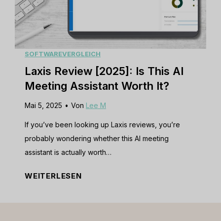
h
i
t
e
E
w
m
[
SOFTWAREVERGLEICH
a
2
Laxis Review [2025]: Is This AI
i
0
l
Meeting Assistant Worth It?
2
M
Mai 5, 2025
•
Von
Lee M
5
a
]
If you’ve been looking up Laxis reviews, you’re
r
:
probably wondering whether this AI meeting
k
I
assistant is actually worth…
e
s
t
L
WEITERLESEN
T
i
a
h
n
x
i
g
i
s