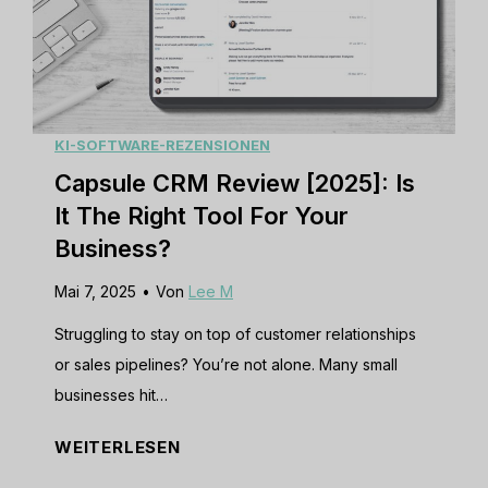
v
i
e
w
[
KI-SOFTWARE-REZENSIONEN
2
Capsule CRM Review [2025]: Is
0
It The Right Tool For Your
2
Business?
5
Mai 7, 2025
•
Von
Lee M
]
:
Struggling to stay on top of customer relationships
A
or sales pipelines? You’re not alone. Many small
S
businesses hit…
e
C
WEITERLESEN
c
a
u