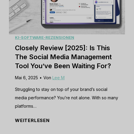
v
t
o
i
T
n
e
o
s
w
o
i
[
KI-SOFTWARE-REZENSIONEN
l
d
2
Closely Review [2025]: Is This
f
e
0
o
The Social Media Management
r
2
r
Tool You’ve Been Waiting For?
i
5
Y
n
Mai 6, 2025
•
Von
Lee M
]
o
g
:
u
Struggling to stay on top of your brand’s social
I
r
media performance? You’re not alone. With so many
s
B
platforms…
T
u
C
WEITERLESEN
h
s
l
i
i