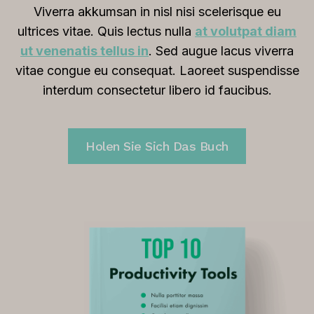
Viverra akkumsan in nisl nisi scelerisque eu
T
g
ultrices vitae. Quis lectus nulla
at volutpat diam
h
P
ut venenatis tellus in
. Sed augue lacus viverra
i
l
vitae congue eu consequat. Laoreet suspendisse
s
a
interdum consectetur libero id faucibus.
A
t
I
f
M
o
Holen Sie Sich Das Buch
e
r
e
m
t
f
i
o
n
r
g
Y
A
o
s
u
s
r