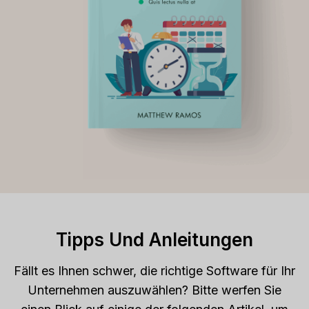
i
B
s
u
t
s
a
i
n
n
t
e
W
s
o
s
r
?
t
h
I
Tipps Und Anleitungen
t
?
Fällt es Ihnen schwer, die richtige Software für Ihr
Unternehmen auszuwählen? Bitte werfen Sie