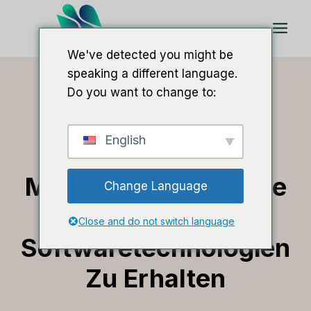
Zum
Inhalt
springen
We've detected you might be
speaking a different language.
Do you want to change to:
Hallo, Ich Bin Lee Meyeridricks
English
Eine Einfache
Möglichkeit, Einblicke
Change Language
In
Close and do not switch language
Softwaretechnologien
Zu Erhalten