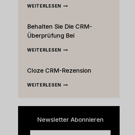
DER
WEITERLESEN
ULTIMATIVE
ACTIVECAMPAIGN
Behalten Sie Die CRM-
CRM-
TEST:
Überprüfung Bei
FUNKTIONEN,
PREISE
BEHALTEN
WEITERLESEN
UND
SIE
MEHR
DIE
[2023]
Cloze CRM-Rezension
CRM-
ÜBERPRÜFUNG
BEI
CLOZE
WEITERLESEN
CRM-
REZENSION
Newsletter Abonnieren