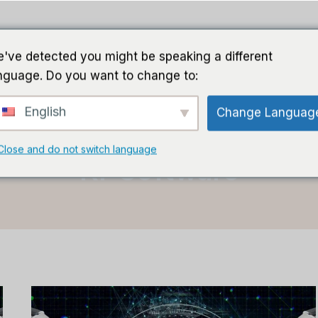
Führer
Software
KI-Software
C
've detected you might be speaking a different
nguage. Do you want to change to:
English
Change Languag
Heim
/
KI-Software
Close and do not switch language
KI-Software