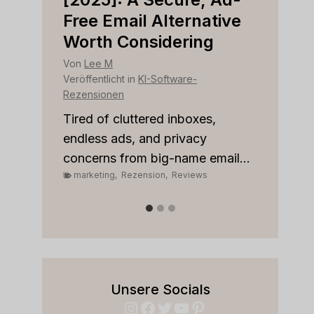
r
Free Email Alternative
Tool
Worth Considering
Von
Le
Veröffen
Von
Lee M
Rezens
Veröffentlicht in
KI-Software-
Rezensionen
Strugg
custom
les
Tired of cluttered inboxes,
pipeli
r team
endless ads, and privacy
marke
concerns from big-name email...
marketing
,
Rezension
,
Reviews
Unsere Socials
Instagram
Facebook
Twitter
YouTube
Pinterest