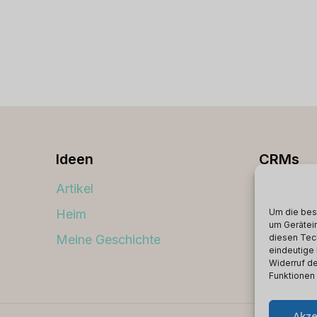
Ideen
CRMs
Artikel
Beste C
Um die bes
Heim
um Gerätei
Meine Geschichte
diesen Tec
eindeutige 
Widerruf de
Funktionen
Akze