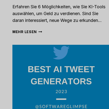
Erfahren Sie 6 Möglichkeiten, wie Sie KI-Tools
auswählen, um Geld zu verdienen. Sind Sie
daran interessiert, neue Wege zu erkunden…
KI
MEHR LESEN
FÜR
PROFIT:
EIN
EINFACHER
LEITFADEN
ZUM
ONLINE-
GELDVERDIENEN
MIT
KI
IM
JAHR
2023