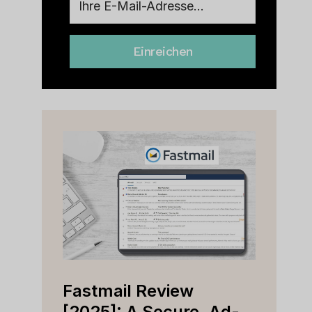
Einreichen
Fastmail Review
Cap
e
[2025]: A Secure, Ad-
[202