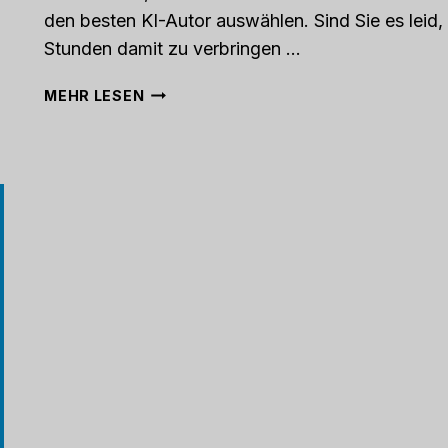
den besten KI-Autor auswählen. Sind Sie es leid,
Stunden damit zu verbringen ...
DER
MEHR LESEN
ULTIMATIVE
LEITFADEN
ZUR
AUSWAHL
DES
BESTEN
KI-
AUTORS
IM
JAHR
2023