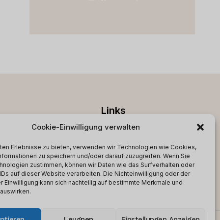
Links
Cookie-Einwilligung verwalten
RMs
Geschäftsbedingungen
ten Erlebnisse zu bieten, verwenden wir Technologien wie Cookies,
Datenschutz-
nformationen zu speichern und/oder darauf zuzugreifen. Wenn Sie
Bestimmungen
hnologien zustimmen, können wir Daten wie das Surfverhalten oder
IDs auf dieser Website verarbeiten. Die Nichteinwilligung oder der
Kontakt
r Einwilligung kann sich nachteilig auf bestimmte Merkmale und
 auswirken.
ptieren
Leugnen
Einstellungen Anzeigen