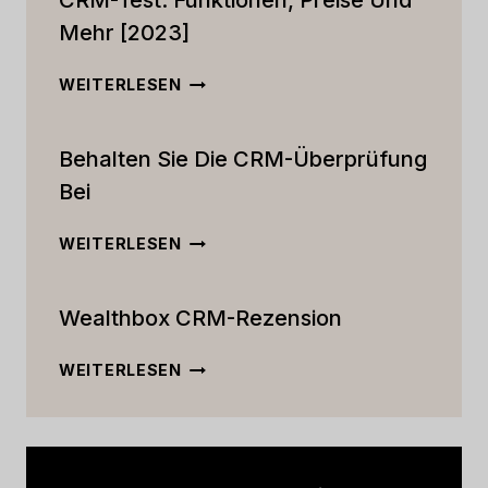
CRM-Test: Funktionen, Preise Und
Mehr [2023]
DER
WEITERLESEN
ULTIMATIVE
ACTIVECAMPAIGN
Behalten Sie Die CRM-Überprüfung
CRM-
TEST:
Bei
FUNKTIONEN,
PREISE
BEHALTEN
WEITERLESEN
UND
SIE
MEHR
DIE
[2023]
Wealthbox CRM-Rezension
CRM-
ÜBERPRÜFUNG
BEI
WEALTHBOX
WEITERLESEN
CRM-
REZENSION