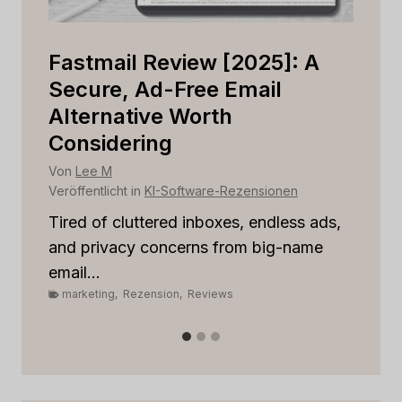
Is
Fastmail Review [2025]: A
C
r
Secure, Ad-Free Email
Is
Alternative Worth
B
Considering
Vo
Ver
Von
Lee M
Veröffentlicht in
KI-Software-Rezensionen
St
rel
Tired of cluttered inboxes, endless ads,
m
and privacy concerns from big-name
email...
marketing
,
Rezension
,
Reviews