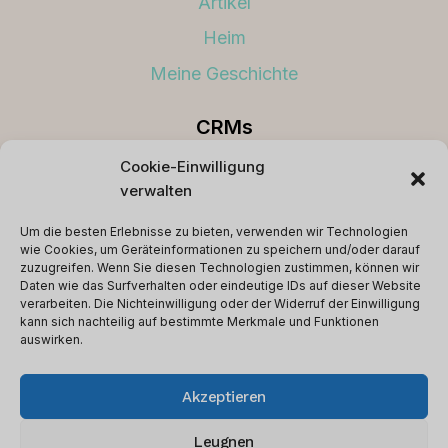
Artikel
Heim
Meine Geschichte
CRMs
Cookie-Einwilligung
Beste CRMs
verwalten
Links
Um die besten Erlebnisse zu bieten, verwenden wir Technologien
wie Cookies, um Geräteinformationen zu speichern und/oder darauf
Geschäftsbedingungen
zuzugreifen. Wenn Sie diesen Technologien zustimmen, können wir
Daten wie das Surfverhalten oder eindeutige IDs auf dieser Website
Datenschutz-Bestimmungen
verarbeiten. Die Nichteinwilligung oder der Widerruf der Einwilligung
kann sich nachteilig auf bestimmte Merkmale und Funktionen
Kontakt
auswirken.
Akzeptieren
© 2026 softwareglimpse.com - WordPress
Leugnen