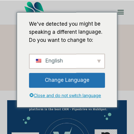
Zum
Inhalt
springen
We've detected you might be
speaking a different language.
Do you want to change to:
Heim
/
HubSpot review
English
HubSpot Review
Change Language
Close and do not switch language