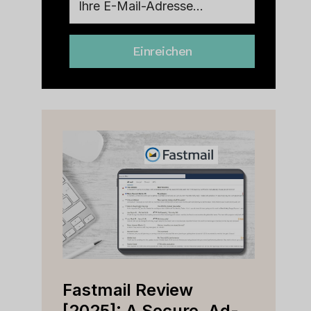
Einreichen
Fastmail Review
Cap
e
[2025]: A Secure, Ad-
[202