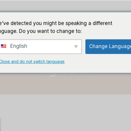
Führer
Software
KI-Software
C
've detected you might be speaking a different
nguage. Do you want to change to:
English
Change Languag
Heim
/
agilecrm
Close and do not switch language
Agilecrm