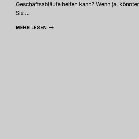
Geschäftsabläufe helfen kann? Wenn ja, könnte
Sie ...
AGILE
MEHR LESEN
CRM
REVIEW
2023:
VOR-
UND
NACHTEILE
UND
PREISE