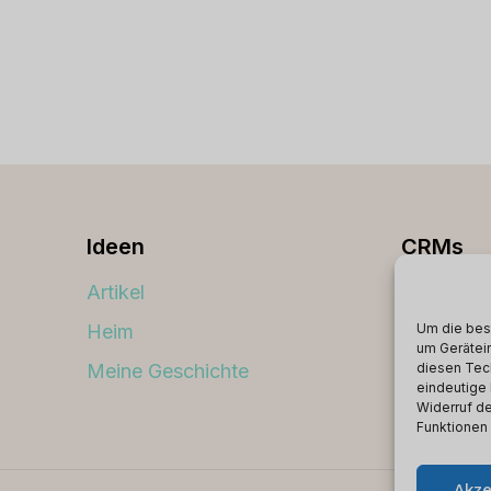
Ideen
CRMs
Artikel
Beste C
Um die bes
Heim
um Gerätei
Meine Geschichte
diesen Tec
eindeutige 
Widerruf de
Funktionen
Akze