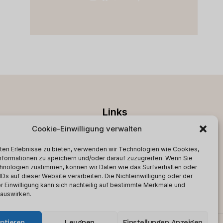
Links
Cookie-Einwilligung verwalten
RMs
Geschäftsbedingungen
ten Erlebnisse zu bieten, verwenden wir Technologien wie Cookies,
Datenschutz-
nformationen zu speichern und/oder darauf zuzugreifen. Wenn Sie
Bestimmungen
hnologien zustimmen, können wir Daten wie das Surfverhalten oder
IDs auf dieser Website verarbeiten. Die Nichteinwilligung oder der
Kontakt
r Einwilligung kann sich nachteilig auf bestimmte Merkmale und
 auswirken.
ptieren
Leugnen
Einstellungen Anzeigen