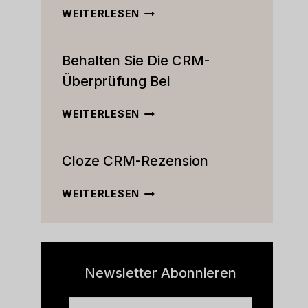
DER
WEITERLESEN
ULTIMATIVE
ACTIVECAMPAIGN
Behalten Sie Die CRM-
CRM-
TEST:
Überprüfung Bei
FUNKTIONEN,
PREISE
BEHALTEN
WEITERLESEN
UND
SIE
MEHR
DIE
[2023]
Cloze CRM-Rezension
CRM-
ÜBERPRÜFUNG
BEI
CLOZE
WEITERLESEN
CRM-
REZENSION
Newsletter Abonnieren