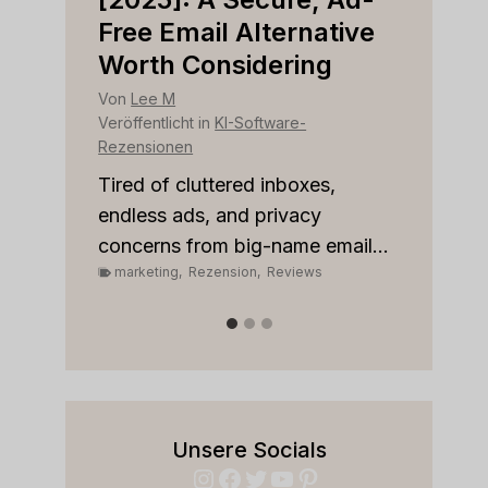
r
Free Email Alternative
Tool
Worth Considering
Von
Le
Veröffen
Von
Lee M
Rezens
Veröffentlicht in
KI-Software-
Rezensionen
Strugg
custom
les
Tired of cluttered inboxes,
pipeli
r team
endless ads, and privacy
marke
concerns from big-name email...
marketing
,
Rezension
,
Reviews
Unsere Socials
Instagram
Facebook
Twitter
YouTube
Pinterest